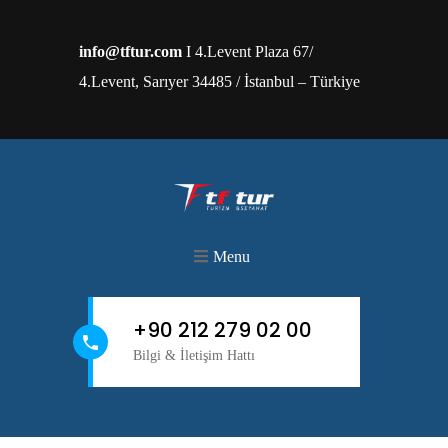
info@tftur.com
I 4.Levent Plaza 67/
4.Levent, Sarıyer 34485 / İstanbul – Türkiye
Menu
+90 212 279 02 00
Bilgi & İletişim Hattı