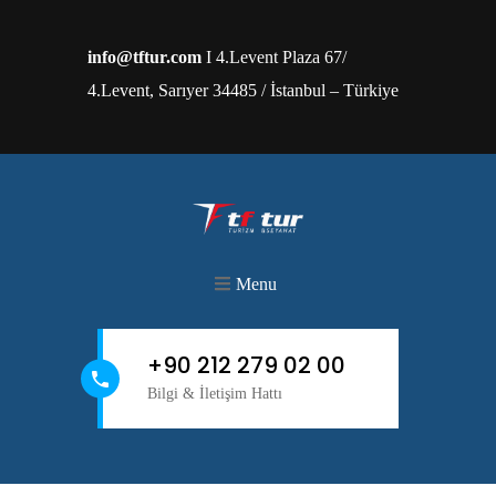
info@tftur.com
I 4.Levent Plaza 67/
4.Levent, Sarıyer 34485 / İstanbul – Türkiye
Menu
+90 212 279 02 00
Bilgi & İletişim Hattı