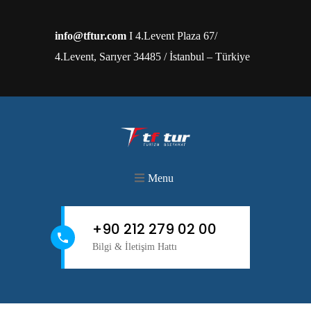
info@tftur.com
I 4.Levent Plaza 67/
4.Levent, Sarıyer 34485 / İstanbul – Türkiye
Menu
+90 212 279 02 00
Bilgi & İletişim Hattı