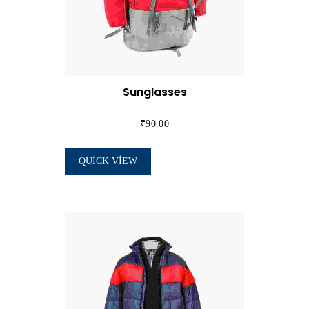
Sunglasses
₹
90.00
QUICK VIEW
SEPETE EKLE