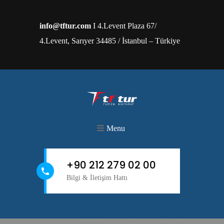
info@tftur.com
I 4.Levent Plaza 67/
4.Levent, Sarıyer 34485 / İstanbul – Türkiye
Menu
+90 212 279 02 00
Bilgi & İletişim Hattı