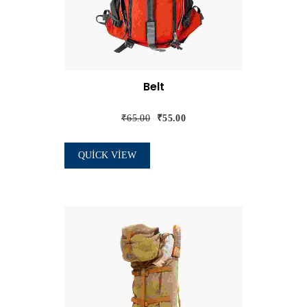
Belt
₹
65.00
₹
55.00
QUICK VIEW
SEPETE EKLE